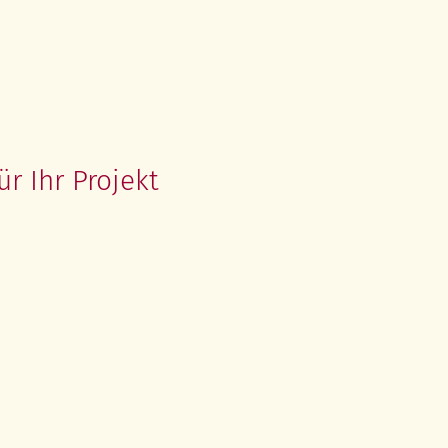
N.
Osipov
FAQ
r Ihr Projekt