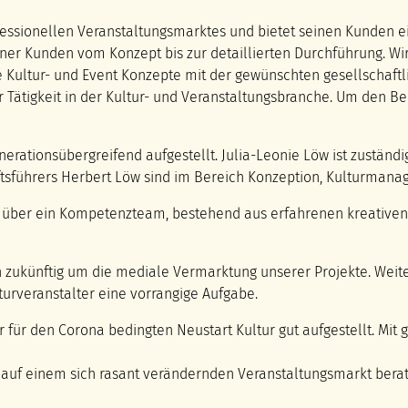
ofessionellen Veranstaltungsmarktes und bietet seinen Kunden e
iner Kunden vom Konzept bis zur detaillierten Durchführung. Wi
ige Kultur- und Event Konzepte mit der gewünschten gesellschaf
er Tätigkeit in der Kultur- und Veranstaltungsbranche. Um den 
enerationsübergreifend aufgestellt. Julia-Leonie Löw ist zustän
ftsführers Herbert Löw sind im Bereich Konzeption, Kulturman
r über ein Kompetenzteam, bestehend aus erfahrenen kreativen D
zukünftig um die mediale Vermarktung unserer Projekte. Weiter
urveranstalter eine vorrangige Aufgabe.
r für den Corona bedingten Neustart Kultur gut aufgestellt. Mit 
auf einem sich rasant verändernden Veranstaltungsmarkt bera