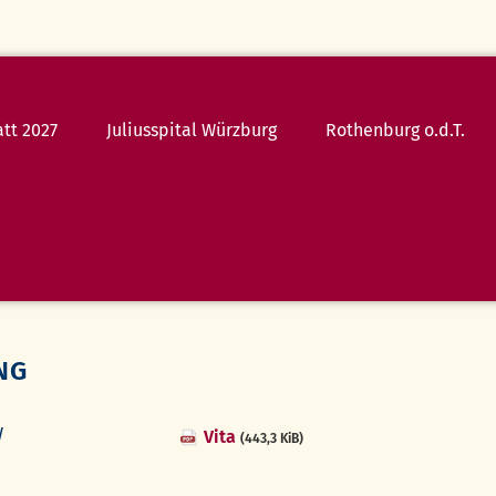
tt 2027
Juliusspital Würzburg
Rothenburg o.d.T.
24.07.26
Die
Zauberflöte
25.07.26
Simply
Tina
NG
Rothenburg
erleben
w
Vita
(443,3 KiB)
FAQ