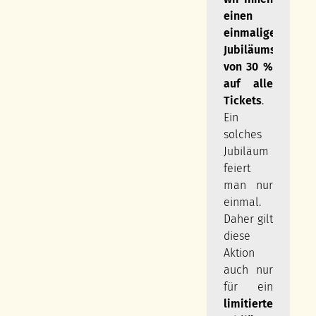
einen
einmaligen
Jubiläumsrabatt
von 30 %
auf alle
Tickets
.
Ein
solches
Jubiläum
feiert
man nur
einmal.
Daher gilt
diese
Aktion
auch nur
für ein
limitiertes