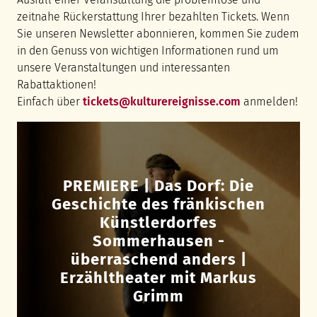
zeitnahe Rückerstattung Ihrer bezahlten Tickets. Wenn
Sie unseren Newsletter abonnieren, kommen Sie zudem
in den Genuss von wichtigen Informationen rund um
unsere Veranstaltungen und interessanten
Rabattaktionen!
Einfach über
tickets@kulturereignisse.com
anmelden!
PREMIERE | Das Dorf: Die
Geschichte des fränkischen
Künstlerdorfes
Sommerhausen -
überraschend anders |
Erzähltheater mit Markus
Grimm