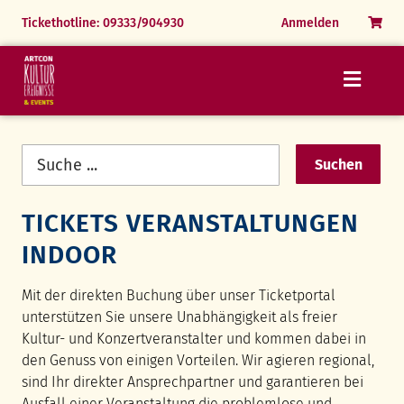
Menü
Menü
Menü
Menü
Navigation
Tickethotline: 09333/904930
Anmelden
überspringen
24.07.26 Die Zauberflöte
31.07.26 Festliche Operngala
06.06.26 The Magic of Queen
Markus Grimm
25.07.26 Simply Tina
01.08.26 Simply Tina
Naturpark Spessart erleben
Romane & Hörbücher
Vorhandene
Rothenburg erleben
Parkfest Himmelspforten
FAQ
History Events
Suchen
Felder
FAQ
Ausstellung Alexandre N. Osipov
TICKETS VERANSTALTUNGEN
FAQ
INDOOR
Mit der direkten Buchung über unser Ticketportal
unterstützen Sie unsere Unabhängigkeit als freier
Kultur- und Konzertveranstalter und kommen dabei in
den Genuss von einigen Vorteilen. Wir agieren regional,
sind Ihr direkter Ansprechpartner und garantieren bei
Ausfall einer Veranstaltung die problemlose und