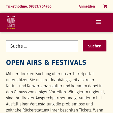
Menü
Menü
Menü
Menü
Navigation
Tickethotline: 09333/904930
Anmelden
überspringen
24.07.26 Die Zauberflöte
31.07.26 Festliche Operngala
06.06.26 The Magic of Queen
Markus Grimm
25.07.26 Simply Tina
01.08.26 Simply Tina
Naturpark Spessart erleben
Romane & Hörbücher
Vorhandene
Rothenburg erleben
Parkfest Himmelspforten
FAQ
History Events
Suchen
Felder
FAQ
Ausstellung Alexandre N. Osipov
OPEN AIRS & FESTIVALS
FAQ
Mit der direkten Buchung über unser Ticketportal
unterstützen Sie unsere Unabhängigkeit als freier
Kultur- und Konzertveranstalter und kommen dabei in
den Genuss von einigen Vorteilen. Wir agieren regional,
sind Ihr direkter Ansprechpartner und garantieren bei
Ausfall einer Veranstaltung die problemlose und
zeitnahe Rückerstattung Ihrer bezahlten Tickets. Wenn