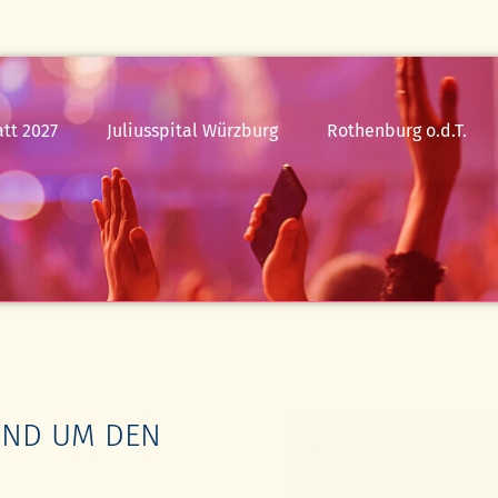
tt 2027
Juliusspital Würzburg
Rothenburg o.d.T.
24.07.26
Die
Zauberflöte
25.07.26
Simply
Tina
Rothenburg
erleben
UND UM DEN
FAQ