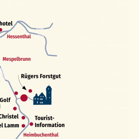
N.
Osipov
FAQ