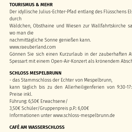
TOURISMUS & MEHR
Der idyllische Julius-Echter-Pfad entlang des Flüsschens E
durch
Wäldchen, Obsthaine und Wiesen zur Wallfahrtskirche sa
wo man die
nachmittägliche Sonne genießen kann.
www.raeuberland.com
Gönnen Sie sich einen Kurzurlaub in der zauberhaften 
Spessart mit einem Open-Air-Konzert als krönendem Absch
SCHLOSS MESPELBRUNN
- das Stammschloss der Echter von Mespelbrunn,
kann täglich bis zu den Allerheiligenferien von 9:30-17
Preise inkl.
Führung: 6,50€ Erwachsene/
3,50€ Schüler/Gruppenpreis p.P.: 6,00€
Informationen unter www.schloss-mespelbrunn.de
CAFÉ AM WASSERSCHLOSS