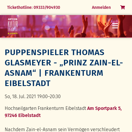
Menü
Menü
Menü
Menü
Menü
Navigation
Tickethotline: 09333/904930
Anmelden
überspringen
Open Airs & Festivals
24.07.26 Die Zauberflöte
31.07.26 Festliche Operngala
06.06.26 The Magic of Queen
Markus Grimm
Tickets Veranstaltungen Indoor
25.07.26 Simply Tina
01.08.26 Simply Tina
Naturpark Spessart erleben
Romane & Hörbücher
PUPPENSPIELER THOMAS
Bücher, CDs & Media
Rothenburg erleben
Parkfest Himmelspforten
FAQ
History Events
GLASMEYER - „PRINZ ZAIN-EL-
FAQ
FAQ
Ausstellung Alexandre N. Osipov
ASNAM“ | FRANKENTURM
FAQ
EIBELSTADT
So, 18. Jul. 2021 19:00–20:30
Hochseilgarten Frankenturm Eibelstadt
Am Sportpark 5,
97246 Eibelstadt
Nachdem Zain-el-Asnam sein Vermögen verschleudert