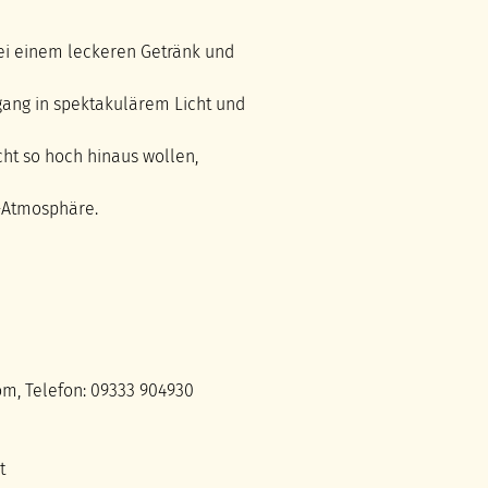
N.
Osipov
ei einem leckeren Getränk und
FAQ
gang in spektakulärem Licht und
cht so hoch hinaus wollen,
-Atmosphäre.
om, Telefon: 09333 904930
t