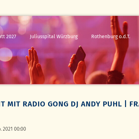
tt 2027
Juliusspital Würzburg
Rothenburg o.d.T.
24.07.26
Die
Zauberflöte
25.07.26
Simply
Tina
NT MIT RADIO GONG DJ ANDY PUHL | 
Rothenburg
erleben
p. 2021 00:00
FAQ