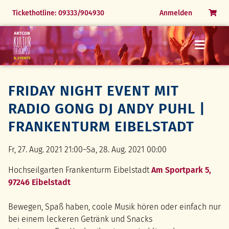
Menü
Menü
Menü
Menü
Menü
Navigation
Tickethotline: 09333/904930
Anmelden
überspringen
Open Airs & Festivals
24.07.26 Die Zauberflöte
31.07.26 Festliche Operngala
06.06.26 The Magic of Queen
Markus Grimm
Tickets Veranstaltungen Indoor
25.07.26 Simply Tina
01.08.26 Simply Tina
Naturpark Spessart erleben
Romane & Hörbücher
FRIDAY NIGHT EVENT MIT
Bücher, CDs & Media
Rothenburg erleben
Parkfest Himmelspforten
FAQ
History Events
RADIO GONG DJ ANDY PUHL |
FAQ
FAQ
Ausstellung Alexandre N. Osipov
FRANKENTURM EIBELSTADT
FAQ
Fr, 27. Aug. 2021 21:00–Sa, 28. Aug. 2021 00:00
Hochseilgarten Frankenturm Eibelstadt
Am Sportpark 5,
97246 Eibelstadt
Bewegen, Spaß haben, coole Musik hören oder einfach nur
bei einem leckeren Getränk und Snacks