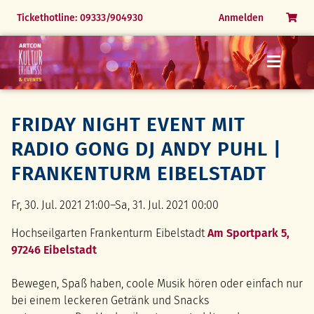
Menü
Menü
Menü
Menü
Menü
Navigation
Tickethotline: 09333/904930
Anmelden
überspringen
Open Airs & Festivals
24.07.26 Die Zauberflöte
31.07.26 Festliche Operngala
06.06.26 The Magic of Queen
Markus Grimm
Tickets Veranstaltungen Indoor
25.07.26 Simply Tina
01.08.26 Simply Tina
Naturpark Spessart erleben
Romane & Hörbücher
FRIDAY NIGHT EVENT MIT
Bücher, CDs & Media
Rothenburg erleben
Parkfest Himmelspforten
FAQ
History Events
RADIO GONG DJ ANDY PUHL |
FAQ
FAQ
Ausstellung Alexandre N. Osipov
FRANKENTURM EIBELSTADT
FAQ
Fr, 30. Jul. 2021 21:00–Sa, 31. Jul. 2021 00:00
Hochseilgarten Frankenturm Eibelstadt
Am Sportpark 5,
97246 Eibelstadt
Bewegen, Spaß haben, coole Musik hören oder einfach nur
bei einem leckeren Getränk und Snacks