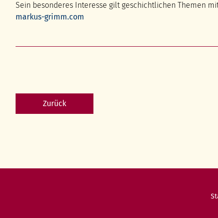
Sein besonderes Interesse gilt geschichtlichen Themen mi
markus-grimm.com
Zurück
Na
St
üb