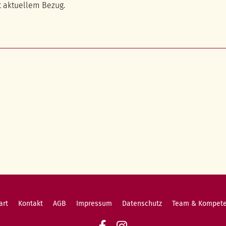
t aktuellem Bezug.
vigation
art
Kontakt
AGB
Impressum
Datenschutz
Team & Kompet
erspringen