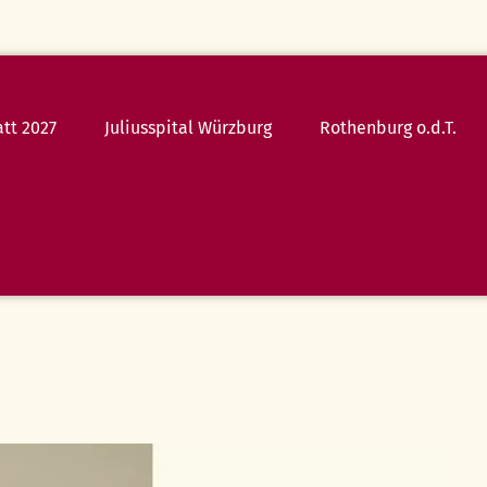
tt 2027
Juliusspital Würzburg
Rothenburg o.d.T.
24.07.26
Die
Zauberflöte
25.07.26
Simply
Tina
Rothenburg
erleben
FAQ