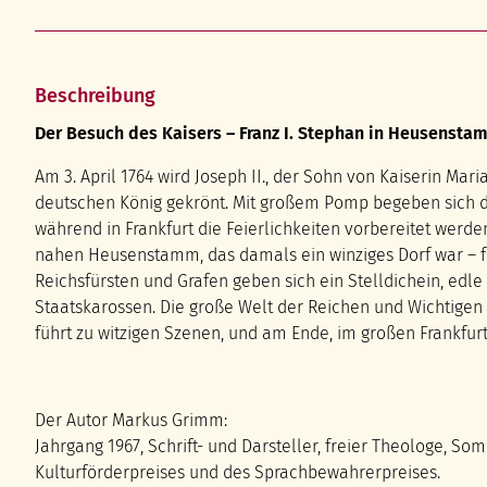
Beschreibung
Der Besuch des Kaisers – Franz I. Stephan in Heusensta
Am 3. April 1764 wird Joseph II., der Sohn von Kaiserin Mari
deutschen König gekrönt. Mit großem Pomp begeben sich di
während in Frankfurt die Feierlichkeiten vorbereitet werd
nahen Heusenstamm, das damals ein winziges Dorf war – fü
Reichsfürsten und Grafen geben sich ein Stelldichein, edl
Staatskarossen. Die große Welt der Reichen und Wichtigen 
führt zu witzigen Szenen, und am Ende, im großen Frankfurt,
Der Autor Markus Grimm:
Jahrgang 1967, Schrift- und Darsteller, freier Theologe, S
Kulturförderpreises und des Sprachbewahrerpreises.